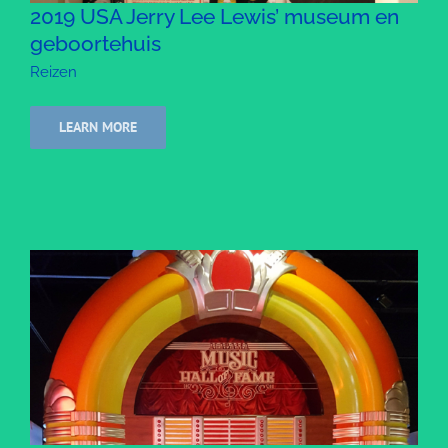
2019 USA Jerry Lee Lewis’ museum en
geboortehuis
Reizen
LEARN MORE