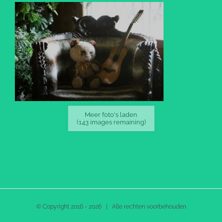
Meer foto's laden
(
143
images remaining)
© Copyright 2016 -
2026 | Alle rechten voorbehouden