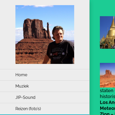
Ga
naar
inhoud
Home
Muziek
staten
histor
JIP-Sound
Los An
Meteor
Reizen (foto’s)
Zion –