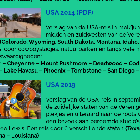
USA 2014 (PDF)
Verslag van de USA-reis in mei/jun
midden en zuidwesten van de Veren
(Colorado, Wyoming, South Dakota, Montana, Idaho, 
es, door cowboystadjes, natuurparken en langs vele 
swaardigheden:
 – Cheyenne – Mount Rushmore – Deadwood – Cody –
– Lake Havasu – Phoenix – Tombstone – San Diego –
USA 2019
Verslag van de USA-reis in septem
de zuidelijke staten van de Vereni
plekjes en uiteraard naar de roots va
een bezoek aan beroemde studio’s 
Lee Lewis. Een reis door 6 verschillende staten
(Texa
a – Louisiana)