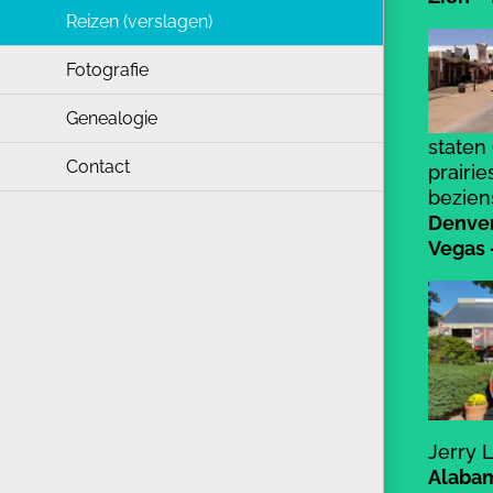
Reizen (verslagen)
Fotografie
Genealogie
staten
Contact
prairi
bezien
Denver
Vegas 
Jerry 
Alabam