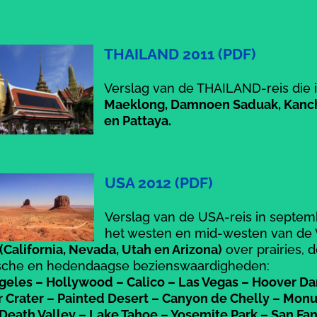
THAILAND 2011 (PDF)
Verslag van de THAILAND-reis die i
Maeklong, Damnoen Saduak, Kancha
en Pattaya.
USA 2012 (PDF)
Verslag van de USA-reis in septem
het westen en mid-westen van de V
(California, Nevada, Utah en Arizona)
over prairies, 
ische en hedendaagse bezienswaardigheden:
geles – Hollywood – Calico – Las Vegas – Hoover D
 Crater – Painted Desert – Canyon de Chelly – Mon
 Death Valley – Lake Tahoe – Yosemite Park – San Fa