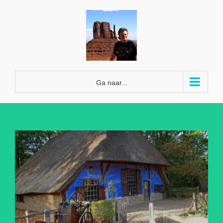
Ga
naar
inhoud
Ga naar...