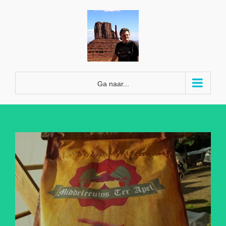
Ga
naar
inhoud
Ga naar...