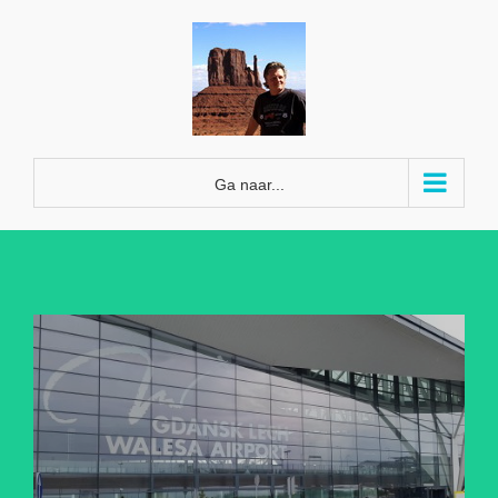
Ga
naar
inhoud
Ga naar...